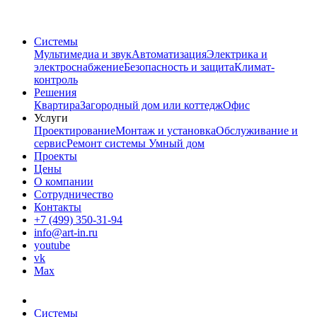
Системы
Мультимедиа и звук
Автоматизация
Электрика и
электроснабжение
Безопасность и защита
Климат-
контроль
Решения
Квартира
Загородный дом или коттедж
Офис
Услуги
Проектирование
Монтаж и установка
Обслуживание и
сервис
Ремонт системы Умный дом
Проекты
Цены
О компании
Сотрудничество
Контакты
+7 (499) 350-31-94
info@art-in.ru
youtube
vk
Max
Системы