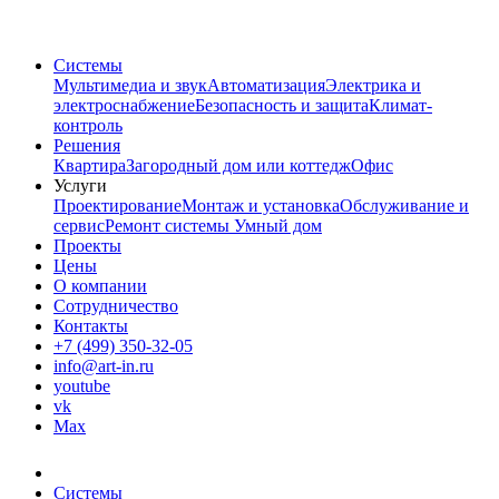
Системы
Мультимедиа и звук
Автоматизация
Электрика и
электроснабжение
Безопасность и защита
Климат-
контроль
Решения
Квартира
Загородный дом или коттедж
Офис
Услуги
Проектирование
Монтаж и установка
Обслуживание и
сервис
Ремонт системы Умный дом
Проекты
Цены
О компании
Сотрудничество
Контакты
+7 (499) 350-32-05
info@art-in.ru
youtube
vk
Max
Системы