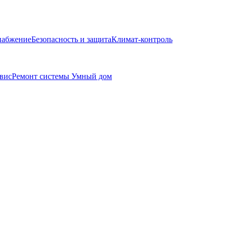
набжение
Безопасность и защита
Климат-контроль
вис
Ремонт системы Умный дом