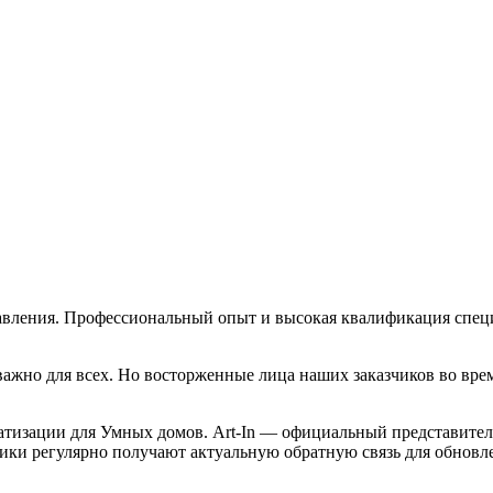
вления. Профессиональный опыт и высокая квалификация специ
 важно для всех. Но восторженные лица наших заказчиков во вр
атизации для Умных домов. Art-In — официальный представитель
чики регулярно получают актуальную обратную связь для обновл