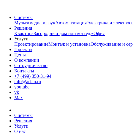
Системы
Мультимедиа и звук
Автоматизация
Электрика и электрос
Решения
Квартира
Загородный дом или коттедж
Офис
Услуги
Проектирование
Монтаж и установка
Обслуживание и сер
Проекты
Цены
О компании
Сотрудничество
Контакты
+7 (499) 350-31-94
info@art-in.ru
youtube
vk
Max
Системы
Решения
Услуги
О нас