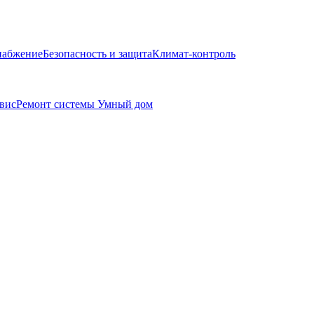
набжение
Безопасность и защита
Климат-контроль
вис
Ремонт системы Умный дом