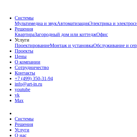
Системы
Мультимедиа и звук
Автоматизация
Электрика и электрос
Решения
Квартира
Загородный дом или коттедж
Офис
Услуги
Проектирование
Монтаж и установка
Обслуживание и сер
Проекты
Цены
О компании
Сотрудничество
Контакты
+7 (499) 350-31-94
info@art-in.ru
youtube
vk
Max
Системы
Решения
Услуги
О нас