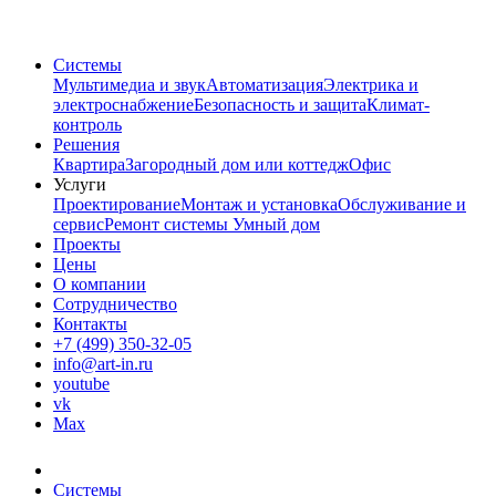
Системы
Мультимедиа и звук
Автоматизация
Электрика и
электроснабжение
Безопасность и защита
Климат-
контроль
Решения
Квартира
Загородный дом или коттедж
Офис
Услуги
Проектирование
Монтаж и установка
Обслуживание и
сервис
Ремонт системы Умный дом
Проекты
Цены
О компании
Сотрудничество
Контакты
+7 (499) 350-32-05
info@art-in.ru
youtube
vk
Max
Системы