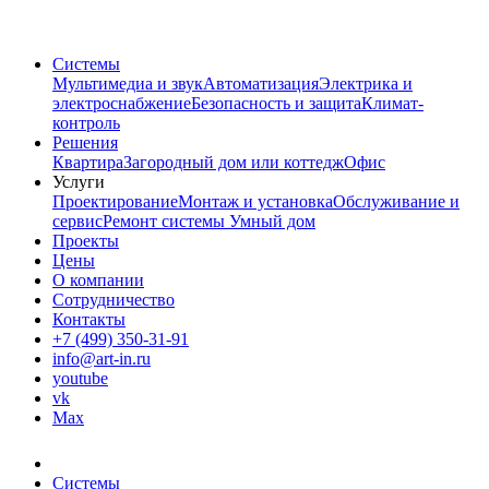
Системы
Мультимедиа и звук
Автоматизация
Электрика и
электроснабжение
Безопасность и защита
Климат-
контроль
Решения
Квартира
Загородный дом или коттедж
Офис
Услуги
Проектирование
Монтаж и установка
Обслуживание и
сервис
Ремонт системы Умный дом
Проекты
Цены
О компании
Сотрудничество
Контакты
+7 (499) 350-31-91
info@art-in.ru
youtube
vk
Max
Системы