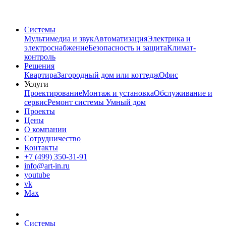
Системы
Мультимедиа и звук
Автоматизация
Электрика и
электроснабжение
Безопасность и защита
Климат-
контроль
Решения
Квартира
Загородный дом или коттедж
Офис
Услуги
Проектирование
Монтаж и установка
Обслуживание и
сервис
Ремонт системы Умный дом
Проекты
Цены
О компании
Сотрудничество
Контакты
+7 (499) 350-31-91
info@art-in.ru
youtube
vk
Max
Системы