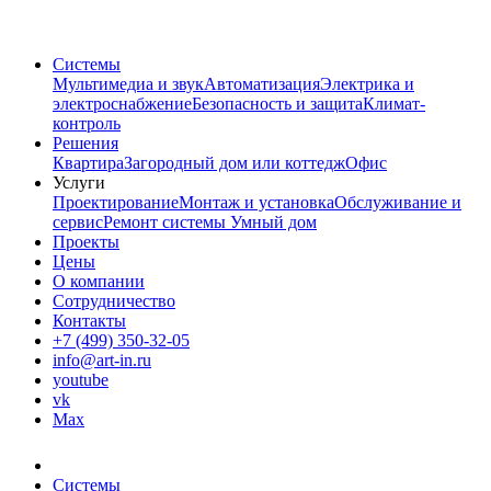
Системы
Мультимедиа и звук
Автоматизация
Электрика и
электроснабжение
Безопасность и защита
Климат-
контроль
Решения
Квартира
Загородный дом или коттедж
Офис
Услуги
Проектирование
Монтаж и установка
Обслуживание и
сервис
Ремонт системы Умный дом
Проекты
Цены
О компании
Сотрудничество
Контакты
+7 (499) 350-32-05
info@art-in.ru
youtube
vk
Max
Системы