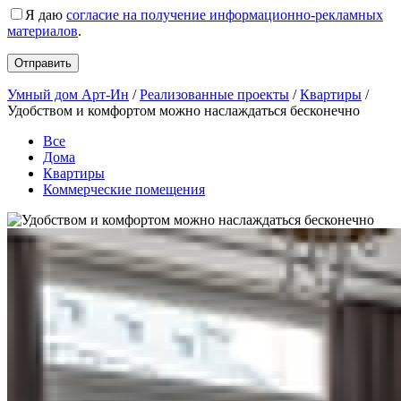
Я даю
согласие на получение информационно-рекламных
материалов
.
Умный дом Арт-Ин
/
Реализованные проекты
/
Квартиры
/
Удобством и комфортом можно наслаждаться бесконечно
Все
Дома
Квартиры
Коммерческие помещения