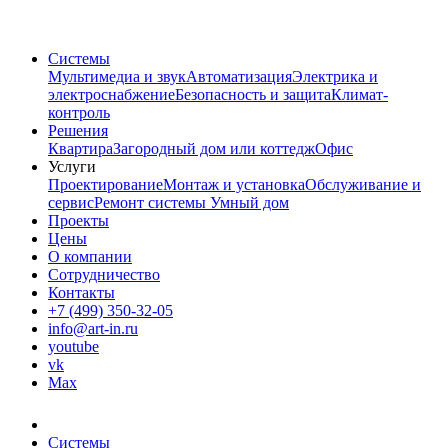
Системы
Мультимедиа и звук
Автоматизация
Электрика и
электроснабжение
Безопасность и защита
Климат-
контроль
Решения
Квартира
Загородный дом или коттедж
Офис
Услуги
Проектирование
Монтаж и установка
Обслуживание и
сервис
Ремонт системы Умный дом
Проекты
Цены
О компании
Сотрудничество
Контакты
+7 (499) 350-32-05
info@art-in.ru
youtube
vk
Max
Системы