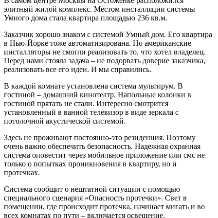
В самом центре Москвы на Остоженке расположился
элитный жилой комплекс. Местом инсталляции системы
Умного дома стала квартира площадью 236 кв.м.
Заказчик хорошо знаком с системой Умный дом. Его квартира
в Нью-Йорке тоже автоматизирована. Но американские
инсталляторы не смогли реализовать то, что хотел владелец.
Перед нами стояла задача – не подорвать доверие заказчика,
реализовать все его идеи. И мы справились.
В каждой комнате установлена система мультирум. В
гостиной – домашний кинотеатр. Напольные колонки в
гостиной прятать не стали. Интересно смотрится
установленный в ванной телевизор в виде зеркала с
потолочной акустической системой.
Здесь не проживают постоянно-это резиденция. Поэтому
очень важно обеспечить безопасность. Надежная охранная
система оповестит через мобильное приложение или смс не
только о попытках проникновения в квартиру, но и
протечках.
Система сообщит о нештатной ситуации с помощью
специального сценария «Опасность протечки». Свет в
помещении, где происходит протечка, начинает мигать и во
всех комнатах по пути – включается освещение.