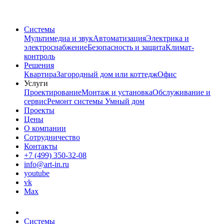
Системы
Мультимедиа и звук
Автоматизация
Электрика и
электроснабжение
Безопасность и защита
Климат-
контроль
Решения
Квартира
Загородный дом или коттедж
Офис
Услуги
Проектирование
Монтаж и установка
Обслуживание и
сервис
Ремонт системы Умный дом
Проекты
Цены
О компании
Сотрудничество
Контакты
+7 (499) 350-32-08
info@art-in.ru
youtube
vk
Max
Системы