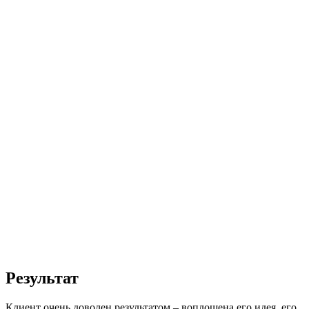
Результат
Клиент очень доволен результатом – воплощена его идея, его