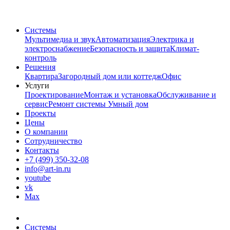
Системы
Мультимедиа и звук
Автоматизация
Электрика и
электроснабжение
Безопасность и защита
Климат-
контроль
Решения
Квартира
Загородный дом или коттедж
Офис
Услуги
Проектирование
Монтаж и установка
Обслуживание и
сервис
Ремонт системы Умный дом
Проекты
Цены
О компании
Сотрудничество
Контакты
+7 (499) 350-32-08
info@art-in.ru
youtube
vk
Max
Системы