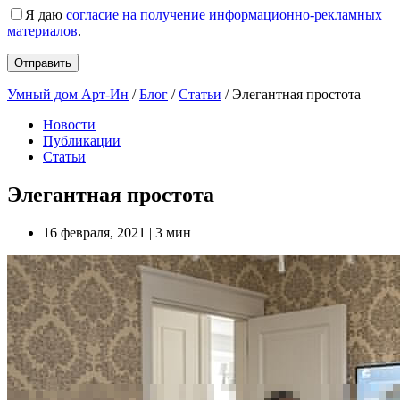
Я даю
согласие на получение информационно-рекламных
материалов
.
Умный дом Арт-Ин
/
Блог
/
Статьи
/
Элегантная простота
Новости
Публикации
Статьи
Элегантная простота
16 февраля, 2021
|
3 мин
|