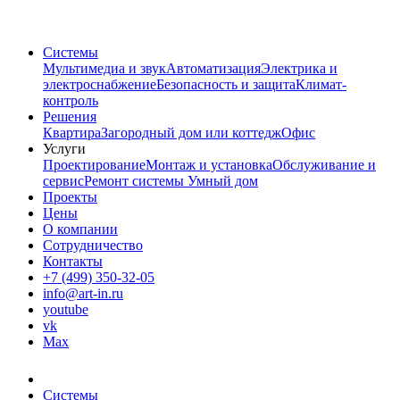
Системы
Мультимедиа и звук
Автоматизация
Электрика и
электроснабжение
Безопасность и защита
Климат-
контроль
Решения
Квартира
Загородный дом или коттедж
Офис
Услуги
Проектирование
Монтаж и установка
Обслуживание и
сервис
Ремонт системы Умный дом
Проекты
Цены
О компании
Сотрудничество
Контакты
+7 (499) 350-32-05
info@art-in.ru
youtube
vk
Max
Системы