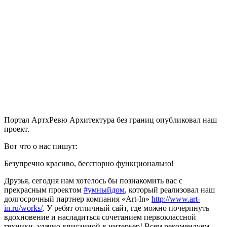
Портал АртхРевю Архитектура без границ опубликовал наш
проект.
Вот что о нас пишут:
Безупречно красиво, бесспорно функционально!
Друзья, сегодня нам хотелось бы познакомить вас с
прекрасным проектом
‪#‎
умныйдом‬
, который реализовал наш
долгосрочный партнер компания «Art-In»
http://www.art-
in.ru/works/
. У ребят отличный сайт, где можно почерпнуть
вдохновение и насладиться сочетанием первоклассной
техники, удачно вписанной в интерьер! Всем рекомендуем