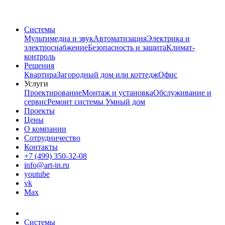
Системы
Мультимедиа и звук
Автоматизация
Электрика и
электроснабжение
Безопасность и защита
Климат-
контроль
Решения
Квартира
Загородный дом или коттедж
Офис
Услуги
Проектирование
Монтаж и установка
Обслуживание и
сервис
Ремонт системы Умный дом
Проекты
Цены
О компании
Сотрудничество
Контакты
+7 (499) 350-32-08
info@art-in.ru
youtube
vk
Max
Системы