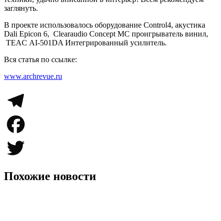
заглянуть.
В проекте использовалось оборудование Control4
, акустика
Dali Epicon 6
, Clearaudio Concept MC проигрыватель винил,
TEAC AI-501DA Интегрированный усилитель.
Вся статья по ссылке:
www.archrevue.ru
Telegram
Facebook
Twitter
Похожие новости