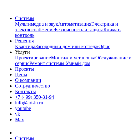
Системы
Мультимедиа и звук
Автоматизация
Электрика и
электроснабжение
Безопасность и защита
Климат-
контроль
Решения
Квартира
Загородный дом или коттедж
Офис
Услуги
Проектирование
Монтаж и установка
Обслуживание и
сервис
Ремонт системы Умный дом
Проекты
Цены
О компании
Сотрудничество
Контакты
+7 (499) 350-31-94
info@art-in.ru
youtube
vk
Max
Системы