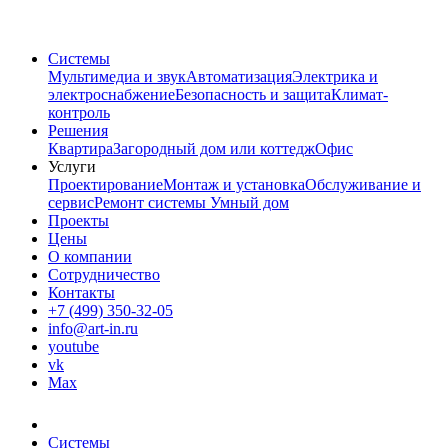
Системы
Мультимедиа и звук
Автоматизация
Электрика и
электроснабжение
Безопасность и защита
Климат-
контроль
Решения
Квартира
Загородный дом или коттедж
Офис
Услуги
Проектирование
Монтаж и установка
Обслуживание и
сервис
Ремонт системы Умный дом
Проекты
Цены
О компании
Сотрудничество
Контакты
+7 (499) 350-32-05
info@art-in.ru
youtube
vk
Max
Системы