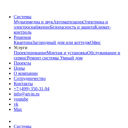
Системы
Мультимедиа и звук
Автоматизация
Электрика и
электроснабжение
Безопасность и защита
Климат-
контроль
Решения
Квартира
Загородный дом или коттедж
Офис
Услуги
Проектирование
Монтаж и установка
Обслуживание и
сервис
Ремонт системы Умный дом
Проекты
Цены
О компании
Сотрудничество
Контакты
+7 (499) 350-31-94
info@art-in.ru
youtube
vk
Max
Системы