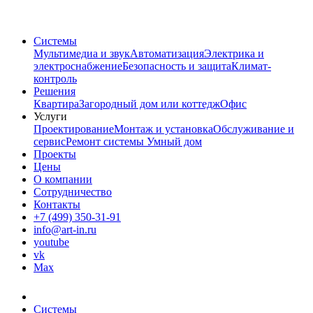
Системы
Мультимедиа и звук
Автоматизация
Электрика и
электроснабжение
Безопасность и защита
Климат-
контроль
Решения
Квартира
Загородный дом или коттедж
Офис
Услуги
Проектирование
Монтаж и установка
Обслуживание и
сервис
Ремонт системы Умный дом
Проекты
Цены
О компании
Сотрудничество
Контакты
+7 (499) 350-31-91
info@art-in.ru
youtube
vk
Max
Системы