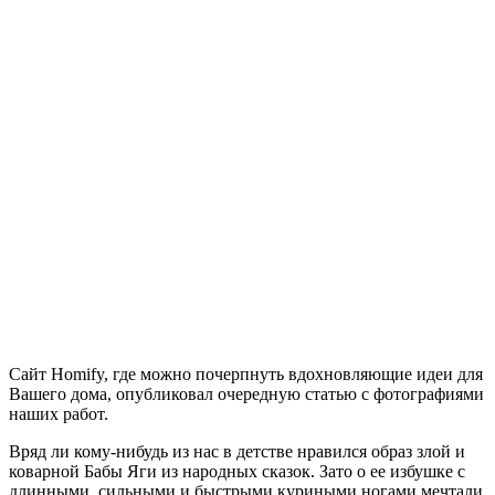
Сайт Homify, где можно почерпнуть вдохновляющие идеи для
Вашего дома, опубликовал очередную статью с фотографиями
наших работ.
Вряд ли кому-нибудь из нас в детстве нравился образ злой и
коварной Бабы Яги из народных сказок. Зато о ее избушке с
длинными, сильными и быстрыми куриными ногами мечтали