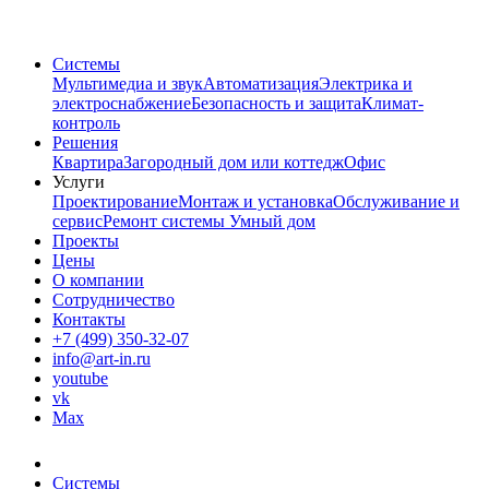
Системы
Мультимедиа и звук
Автоматизация
Электрика и
электроснабжение
Безопасность и защита
Климат-
контроль
Решения
Квартира
Загородный дом или коттедж
Офис
Услуги
Проектирование
Монтаж и установка
Обслуживание и
сервис
Ремонт системы Умный дом
Проекты
Цены
О компании
Сотрудничество
Контакты
+7 (499) 350-32-07
info@art-in.ru
youtube
vk
Max
Системы