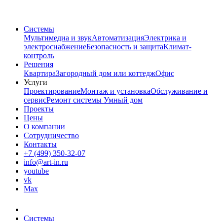
Системы
Мультимедиа и звук
Автоматизация
Электрика и
электроснабжение
Безопасность и защита
Климат-
контроль
Решения
Квартира
Загородный дом или коттедж
Офис
Услуги
Проектирование
Монтаж и установка
Обслуживание и
сервис
Ремонт системы Умный дом
Проекты
Цены
О компании
Сотрудничество
Контакты
+7 (499) 350-32-07
info@art-in.ru
youtube
vk
Max
Системы