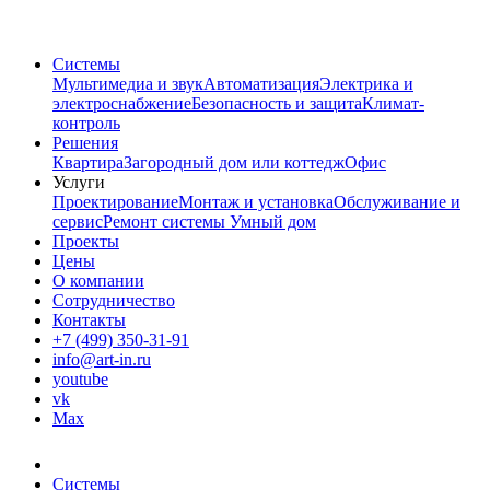
Системы
Мультимедиа и звук
Автоматизация
Электрика и
электроснабжение
Безопасность и защита
Климат-
контроль
Решения
Квартира
Загородный дом или коттедж
Офис
Услуги
Проектирование
Монтаж и установка
Обслуживание и
сервис
Ремонт системы Умный дом
Проекты
Цены
О компании
Сотрудничество
Контакты
+7 (499) 350-31-91
info@art-in.ru
youtube
vk
Max
Системы