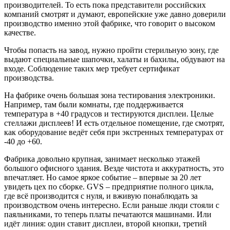
производителей. То есть пока представители российских
компаний смотрят и думают, европейские уже давно доверили
производство именно этой фабрике, что говорит о высоком
качестве.
Чтобы попасть на завод, нужно пройти стерильную зону, где
выдают специальные шапочки, халаты и бахилы, обдувают на
входе. Соблюдение таких мер требует сертификат
производства.
На фабрике очень большая зона тестирования электроники.
Например, там были комнаты, где поддерживается
температура в +40 градусов и тестируются дисплеи. Целые
стеллажи дисплеев! И есть отдельное помещение, где смотрят,
как оборудование ведёт себя при экстренных температурах от
-40 до +60.
Фабрика довольно крупная, занимает несколько этажей
большого офисного здания. Везде чистота и аккуратность, это
впечатляет. Но самое яркое событие – впервые за 20 лет
увидеть цех по сборке. GVS – предприятие полного цикла,
где всё производится с нуля, и вживую понаблюдать за
производством очень интересно. Если раньше люди стояли с
паяльниками, то теперь платы печатаются машинами. Или
идёт линия: один ставит дисплеи, второй кнопки, третий