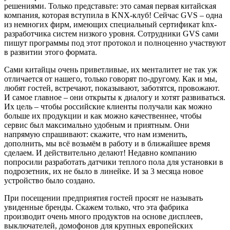
решениями. Только представьте: это самая первая китайская
компания, которая вступила в KNX-клуб! Сейчас GVS – одна
из немногих фирм, имеющих специальный сертификат knx-
разработчика систем низкого уровня. Сотрудники GVS сами
пишут программы под этот протокол и полноценно участвуют
в развитии этого формата.
Сами китайцы очень приветливые, их менталитет не так уж
отличается от нашего, только говорят по-другому. Как и мы,
любят гостей, встречают, показывают, заботятся, провожают.
И самое главное – они открыты к диалогу и хотят развиваться.
Их цель – чтобы российские клиенты получали как можно
больше их продукции и как можно качественнее, чтобы
сервис был максимально удобным и приятным. Они
напрямую спрашивают: скажите, что нам изменить,
дополнить, мы всё возьмём в работу и в ближайшее время
сделаем. И действительно делают! Недавно компанию
попросили разработать датчики теплого пола для установки в
подрозетник, их не было в линейке. И за 3 месяца новое
устройство было создано.
При посещении предприятия гостей просят не называть
увиденные бренды. Скажем только, что эта фабрика
производит очень много продуктов на основе дисплеев,
выключателей, домофонов для крупных европейских