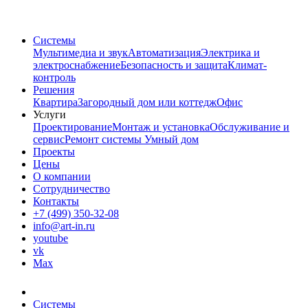
Системы
Мультимедиа и звук
Автоматизация
Электрика и
электроснабжение
Безопасность и защита
Климат-
контроль
Решения
Квартира
Загородный дом или коттедж
Офис
Услуги
Проектирование
Монтаж и установка
Обслуживание и
сервис
Ремонт системы Умный дом
Проекты
Цены
О компании
Сотрудничество
Контакты
+7 (499) 350-32-08
info@art-in.ru
youtube
vk
Max
Системы