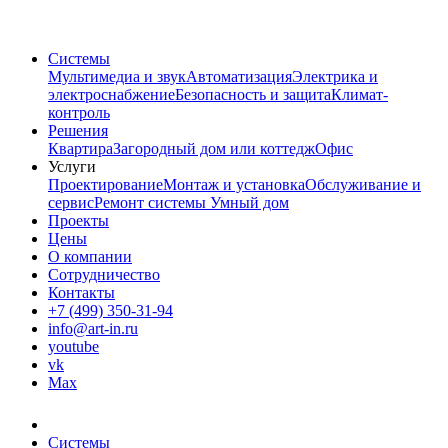
Системы
Мультимедиа и звук
Автоматизация
Электрика и
электроснабжение
Безопасность и защита
Климат-
контроль
Решения
Квартира
Загородный дом или коттедж
Офис
Услуги
Проектирование
Монтаж и установка
Обслуживание и
сервис
Ремонт системы Умный дом
Проекты
Цены
О компании
Сотрудничество
Контакты
+7 (499) 350-31-94
info@art-in.ru
youtube
vk
Max
Системы