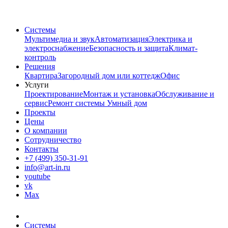
Системы
Мультимедиа и звук
Автоматизация
Электрика и
электроснабжение
Безопасность и защита
Климат-
контроль
Решения
Квартира
Загородный дом или коттедж
Офис
Услуги
Проектирование
Монтаж и установка
Обслуживание и
сервис
Ремонт системы Умный дом
Проекты
Цены
О компании
Сотрудничество
Контакты
+7 (499) 350-31-91
info@art-in.ru
youtube
vk
Max
Системы