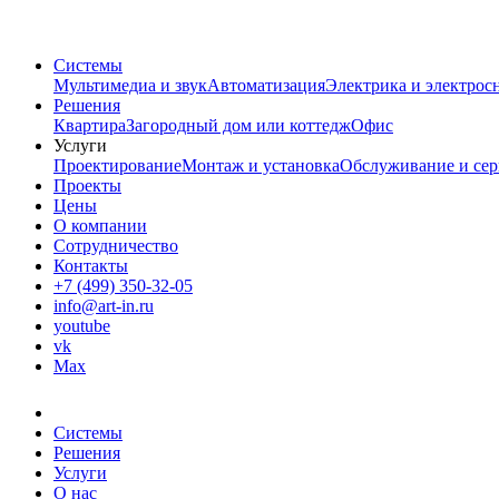
Системы
Мультимедиа и звук
Автоматизация
Электрика и электрос
Решения
Квартира
Загородный дом или коттедж
Офис
Услуги
Проектирование
Монтаж и установка
Обслуживание и сер
Проекты
Цены
О компании
Сотрудничество
Контакты
+7 (499) 350-32-05
info@art-in.ru
youtube
vk
Max
Системы
Решения
Услуги
О нас