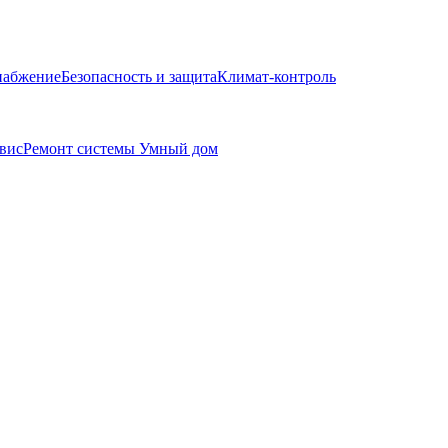
набжение
Безопасность и защита
Климат-контроль
вис
Ремонт системы Умный дом