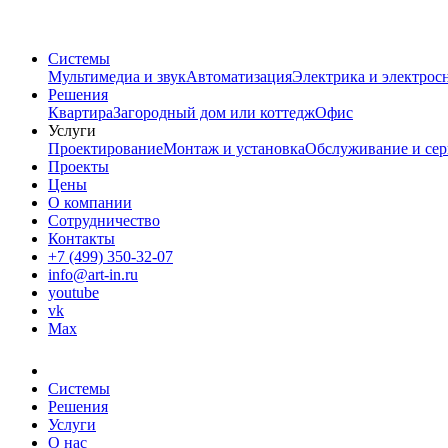
Системы
Мультимедиа и звук
Автоматизация
Электрика и электрос
Решения
Квартира
Загородный дом или коттедж
Офис
Услуги
Проектирование
Монтаж и установка
Обслуживание и сер
Проекты
Цены
О компании
Сотрудничество
Контакты
+7 (499) 350-32-07
info@art-in.ru
youtube
vk
Max
Системы
Решения
Услуги
О нас