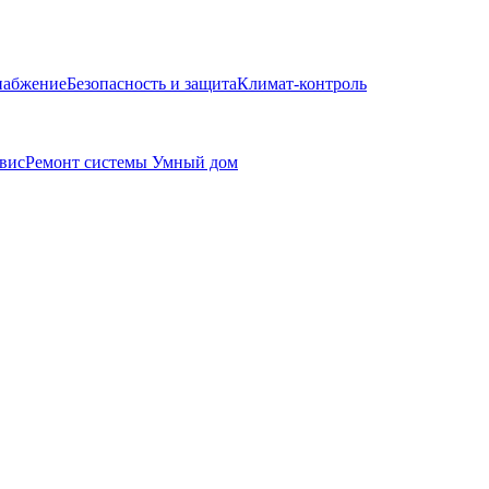
набжение
Безопасность и защита
Климат-контроль
вис
Ремонт системы Умный дом