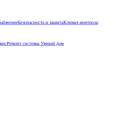
набжение
Безопасность и защита
Климат-контроль
вис
Ремонт системы Умный дом