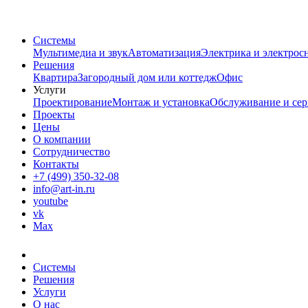
Системы
Мультимедиа и звук
Автоматизация
Электрика и электрос
Решения
Квартира
Загородный дом или коттедж
Офис
Услуги
Проектирование
Монтаж и установка
Обслуживание и сер
Проекты
Цены
О компании
Сотрудничество
Контакты
+7 (499) 350-32-08
info@art-in.ru
youtube
vk
Max
Системы
Решения
Услуги
О нас