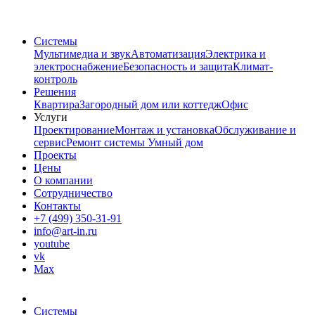
Системы
Мультимедиа и звук
Автоматизация
Электрика и
электроснабжение
Безопасность и защита
Климат-
контроль
Решения
Квартира
Загородный дом или коттедж
Офис
Услуги
Проектирование
Монтаж и установка
Обслуживание и
сервис
Ремонт системы Умный дом
Проекты
Цены
О компании
Сотрудничество
Контакты
+7 (499) 350-31-91
info@art-in.ru
youtube
vk
Max
Системы