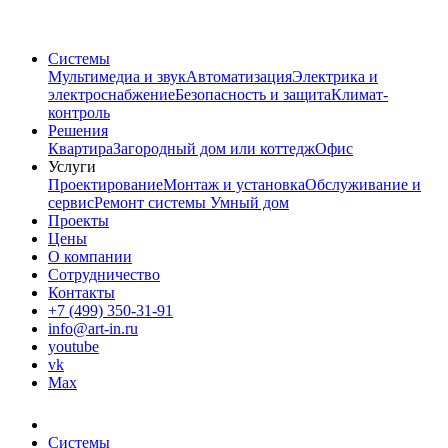
Системы
Мультимедиа и звук
Автоматизация
Электрика и
электроснабжение
Безопасность и защита
Климат-
контроль
Решения
Квартира
Загородный дом или коттедж
Офис
Услуги
Проектирование
Монтаж и установка
Обслуживание и
сервис
Ремонт системы Умный дом
Проекты
Цены
О компании
Сотрудничество
Контакты
+7 (499) 350-31-91
info@art-in.ru
youtube
vk
Max
Системы