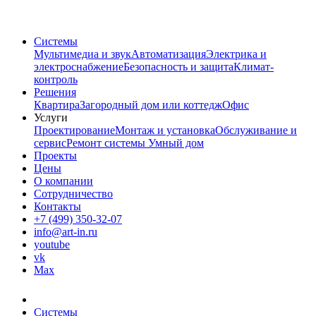
Системы
Мультимедиа и звук
Автоматизация
Электрика и
электроснабжение
Безопасность и защита
Климат-
контроль
Решения
Квартира
Загородный дом или коттедж
Офис
Услуги
Проектирование
Монтаж и установка
Обслуживание и
сервис
Ремонт системы Умный дом
Проекты
Цены
О компании
Сотрудничество
Контакты
+7 (499) 350-32-07
info@art-in.ru
youtube
vk
Max
Системы