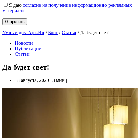
Я даю
согласие на получение информационно-рекламных
материалов
.
Умный дом Арт-Ин
/
Блог
/
Статьи
/
Да будет свет!
Новости
Публикации
Статьи
Да будет свет!
18 августа, 2020
|
3 мин
|