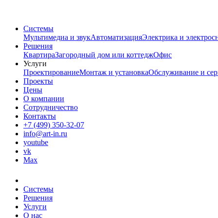
Системы
Мультимедиа и звук
Автоматизация
Электрика и электрос
Решения
Квартира
Загородный дом или коттедж
Офис
Услуги
Проектирование
Монтаж и установка
Обслуживание и сер
Проекты
Цены
О компании
Сотрудничество
Контакты
+7 (499) 350-32-07
info@art-in.ru
youtube
vk
Max
Системы
Решения
Услуги
О нас