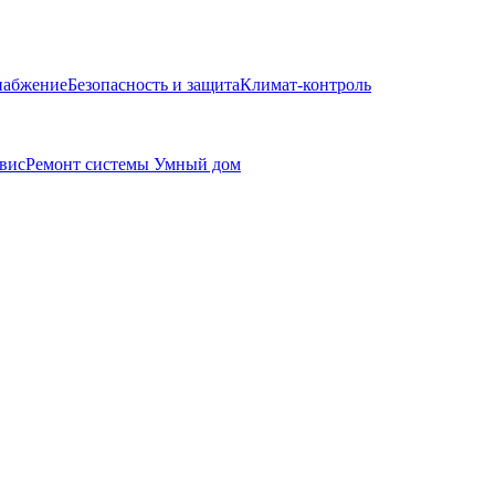
набжение
Безопасность и защита
Климат-контроль
вис
Ремонт системы Умный дом