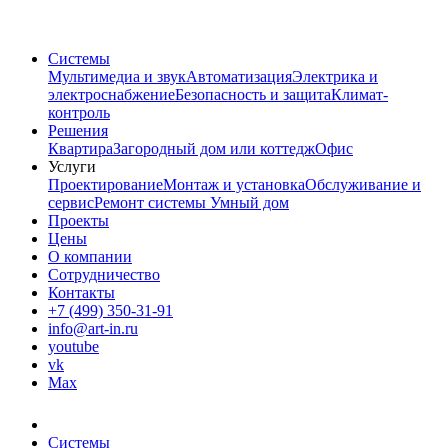
Системы
Мультимедиа и звук
Автоматизация
Электрика и
электроснабжение
Безопасность и защита
Климат-
контроль
Решения
Квартира
Загородный дом или коттедж
Офис
Услуги
Проектирование
Монтаж и установка
Обслуживание и
сервис
Ремонт системы Умный дом
Проекты
Цены
О компании
Сотрудничество
Контакты
+7 (499) 350-31-91
info@art-in.ru
youtube
vk
Max
Системы